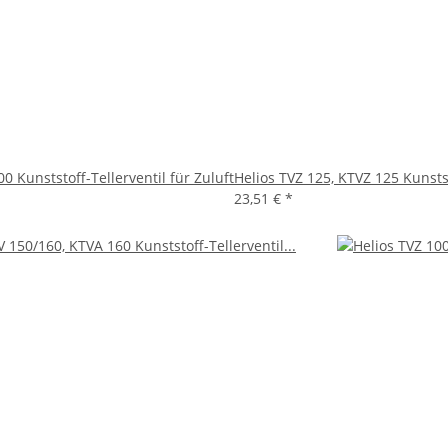
0 Kunststoff-Tellerventil für Zuluft
Helios TVZ 125, KTVZ 125 Kunstst
23,51 €
*