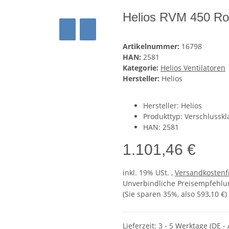
Helios RVM 450 Roh
Artikelnummer:
16798
HAN:
2581
Kategorie:
Helios Ventilatoren
Hersteller:
Helios
Hersteller: Helios
Produkttyp: Verschlusskl
HAN: 2581
1.101,46 €
inkl. 19% USt. ,
Versandkostenf
Unverbindliche Preisempfehlun
(Sie sparen
35%
, also
593,10 €
)
Lieferzeit:
3 - 5 Werktage
(DE -