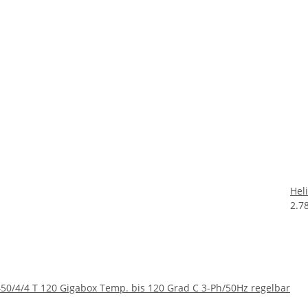
Hel
2.7
50/4/4 T 120 Gigabox Temp. bis 120 Grad C 3-Ph/50Hz regelbar