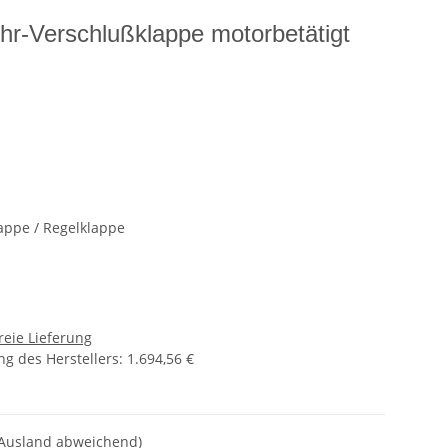
r-Verschlußklappe motorbetätigt
appe / Regelklappe
reie Lieferung
g des Herstellers
:
1.694,56 €
 Ausland abweichend)