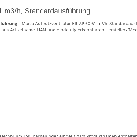
61 m3/h, Standardausführung
sführung
– Maico Aufputzventilator ER-AP 60 61 m³/h, Standardausf
aus Artikelname, HAN und eindeutig erkennbaren Hersteller-/Mod
eichnung/HAN passen oder eindeutig im Produktnamen enthalten s