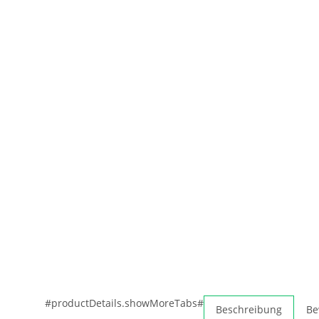
#productDetails.showMoreTabs#
Beschreibung
Be