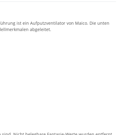
ührung ist ein Aufputzventilator von Maico. Die unten
ellmerkmalen abgeleitet.
ind. Nicht belegbare Fantasie-Werte wurden entfernt.