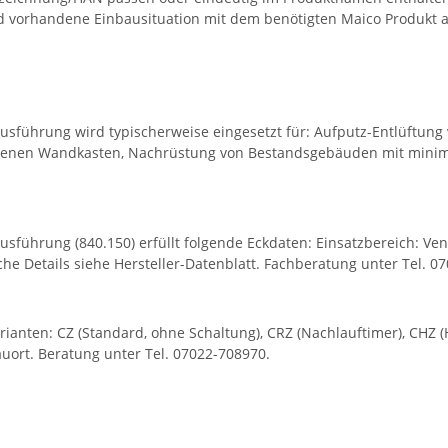
d vorhandene Einbausituation mit dem benötigten Maico Produkt a
dausführung wird typischerweise eingesetzt für: Aufputz-Entlüft
nen Wandkasten, Nachrüstung von Bestandsgebäuden mit minimal
sführung (840.150) erfüllt folgende Eckdaten: Einsatzbereich: Ven
he Details siehe Hersteller-Datenblatt. Fachberatung unter Tel. 0
arianten: CZ (Standard, ohne Schaltung), CRZ (Nachlauftimer), CHZ
uort. Beratung unter Tel. 07022-708970.