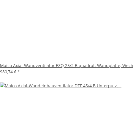
Maico Axial-Wandventilator EZQ 25/2 B quadrat. Wandplatte, Wec
980,74 €
*