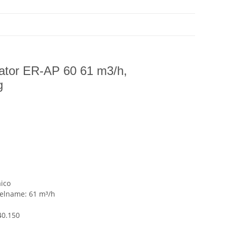
lator ER-AP 60 61 m3/h,
g
ico
kelname: 61 m³/h
40.150