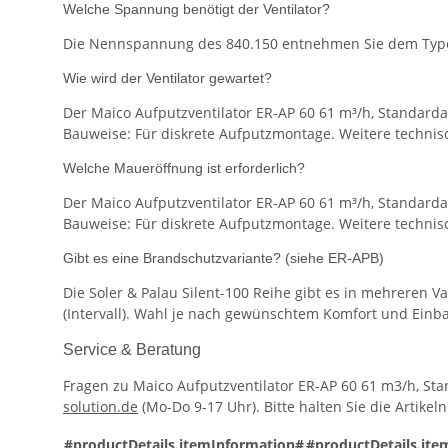
Welche Spannung benötigt der Ventilator?
Die Nennspannung des 840.150 entnehmen Sie dem Typens
Wie wird der Ventilator gewartet?
Der Maico Aufputzventilator ER-AP 60 61 m³/h, Standardau
Bauweise: Für diskrete Aufputzmontage. Weitere technisc
Welche Maueröffnung ist erforderlich?
Der Maico Aufputzventilator ER-AP 60 61 m³/h, Standardau
Bauweise: Für diskrete Aufputzmontage. Weitere technisc
Gibt es eine Brandschutzvariante? (siehe ER-APB)
Die Soler & Palau Silent-100 Reihe gibt es in mehreren V
(Intervall). Wahl je nach gewünschtem Komfort und Einba
Service & Beratung
Fragen zu Maico Aufputzventilator ER-AP 60 61 m3/h, S
solution.de
(Mo-Do 9-17 Uhr). Bitte halten Sie die Artik
#productDetails.itemInformation#
#productDetails.ite