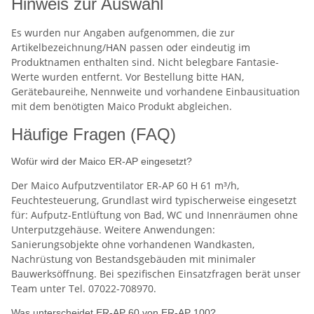
Hinweis zur Auswahl
Es wurden nur Angaben aufgenommen, die zur
Artikelbezeichnung/HAN passen oder eindeutig im
Produktnamen enthalten sind. Nicht belegbare Fantasie-
Werte wurden entfernt. Vor Bestellung bitte HAN,
Gerätebaureihe, Nennweite und vorhandene Einbausituation
mit dem benötigten Maico Produkt abgleichen.
Häufige Fragen (FAQ)
Wofür wird der Maico ER-AP eingesetzt?
Der Maico Aufputzventilator ER-AP 60 H 61 m³/h,
Feuchtesteuerung, Grundlast wird typischerweise eingesetzt
für: Aufputz-Entlüftung von Bad, WC und Innenräumen ohne
Unterputzgehäuse. Weitere Anwendungen:
Sanierungsobjekte ohne vorhandenen Wandkasten,
Nachrüstung von Bestandsgebäuden mit minimaler
Bauwerksöffnung. Bei spezifischen Einsatzfragen berät unser
Team unter Tel. 07022-708970.
Was unterscheidet ER-AP 60 von ER-AP 100?