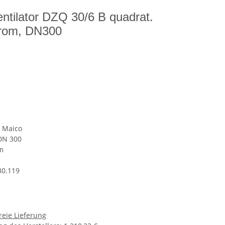
ntilator DZQ 30/6 B quadrat.
trom, DN300
n Maico
DN 300
m
30.119
reie Lieferung