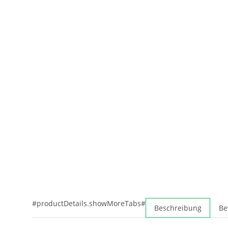
#productDetails.showMoreTabs#
Beschreibung
Be