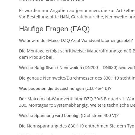
Es wurden nur Angaben aufgenommen, die zur Artikelbez
Vor Bestellung bitte HAN, Gerätebaureihe, Nennweite un
Häufige Fragen (FAQ)
Wofür wird der Maico DZQ Axial-Wandventilator eingesetzt?
Die Montage erfolgt schrittweise: Maueröffnung gemäß B
dem Produkt bei.
Welche Baugrößen / Nennweiten (DN200 – DN630) sind ver
Die genaue Nennweite/Durchmesser des 830.119 steht im
Was bedeuten die Bezeichnungen (z.B. 45/4 B)?
Der Maico Axial-Wandventilator DZQ 30/6 B quadrat. Wand
300, Montageart: Systemabhängig. Weitere technische Det
Welche Spannung wird benötigt (Drehstrom 400 V)?
Die Nennspannung des 830.119 entnehmen Sie dem Typens