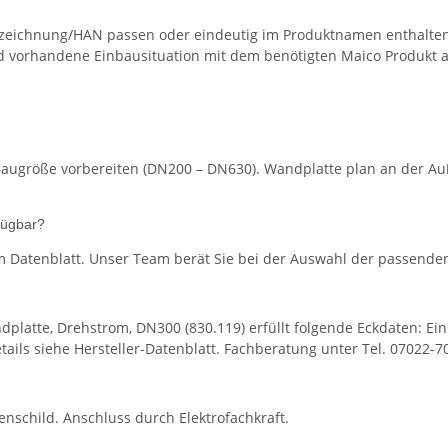
eichnung/HAN passen oder eindeutig im Produktnamen enthalten s
d vorhandene Einbausituation mit dem benötigten Maico Produkt a
augröße vorbereiten (DN200 – DN630). Wandplatte plan an der Auß
fügbar?
 Datenblatt. Unser Team berät Sie bei der Auswahl der passenden
platte, Drehstrom, DN300 (830.119) erfüllt folgende Eckdaten: Ein
ails siehe Hersteller-Datenblatt. Fachberatung unter Tel. 07022-7
child. Anschluss durch Elektrofachkraft.