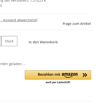
g des Herstellers
:
1.210,23 €
€
)
 - Ausland abweichend)
Frage zum Artikel
Stück
In den Warenkorb
den geladen ...