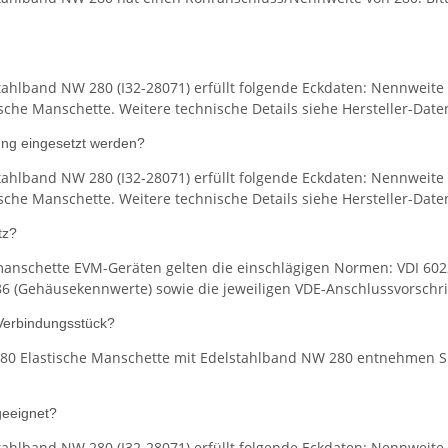
hlband NW 280 (I32-28071) erfüllt folgende Eckdaten: Nennweite /
sche Manschette. Weitere technische Details siehe Hersteller-Date
ng eingesetzt werden?
hlband NW 280 (I32-28071) erfüllt folgende Eckdaten: Nennweite /
sche Manschette. Weitere technische Details siehe Hersteller-Date
tz?
manschette EVM-Geräten gelten die einschlägigen Normen: VDI 602
 (Gehäusekennwerte) sowie die jeweiligen VDE-Anschlussvorschriften
 Verbindungsstück?
80 Elastische Manschette mit Edelstahlband NW 280 entnehmen Sie
geeignet?
hlband NW 280 (I32-28071) erfüllt folgende Eckdaten: Nennweite /