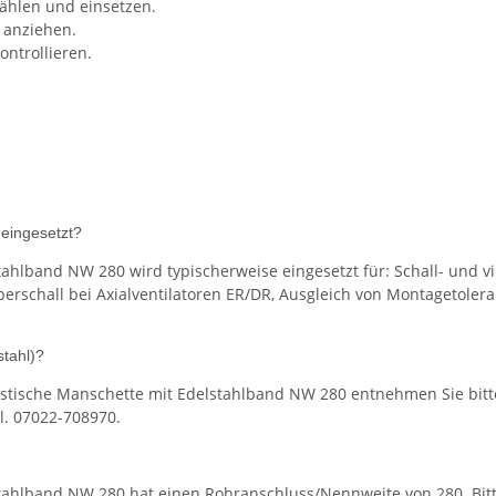
hlen und einsetzen.
 anziehen.
ontrollieren.
eingesetzt?
ahlband NW 280 wird typischerweise eingesetzt für: Schall- und v
chall bei Axialventilatoren ER/DR, Ausgleich von Montagetoleran
.
stahl)?
tische Manschette mit Edelstahlband NW 280 entnehmen Sie bitte 
el. 07022-708970.
ahlband NW 280 hat einen Rohranschluss/Nennweite von 280. Bitte 