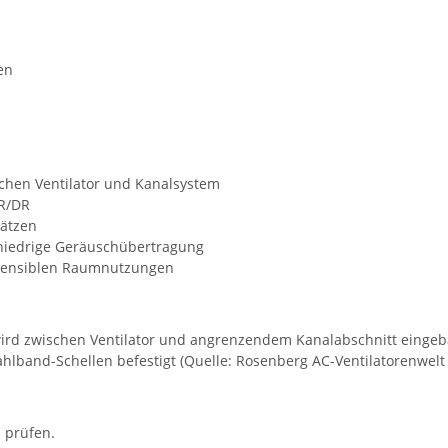
en
schen Ventilator und Kanalsystem
ER/DR
sätzen
 niedrige Geräuschübertragung
sensiblen Raumnutzungen
rd zwischen Ventilator und angrenzendem Kanalabschnitt eingeba
ahlband-Schellen befestigt (Quelle: Rosenberg AC-Ventilatorenwelt
 prüfen.