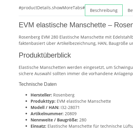
#productDetails.showMoreTabs#
Beschreibung
Be
EVM elastische Manschette – Rose
Rosenberg EVM 280 Elastische Manschette mit Edelstahlb
faktenbasiert über Artikelbezeichnung, HAN, Baugröße 
Produktüberblick
Elastische Manschetten werden eingesetzt, um Schwingun
sichere Auswahl sollten immer die vorhandene Anlagenpl
Technische Daten
Hersteller:
Rosenberg
Produkttyp:
EVM elastische Manschette
Modell / HAN:
I32-28071
Artikelnummer:
20809
Nennweite / Baugröße:
280
Einsatz:
Elastische Manschette für technische Lüf