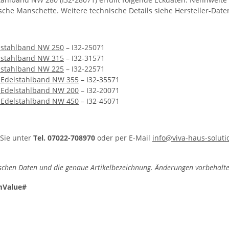
sche Manschette. Weitere technische Details siehe Hersteller-Date
elstahlband NW 250
– I32-25071
elstahlband NW 315
– I32-31571
elstahlband NW 225
– I32-22571
 Edelstahlband NW 355
– I32-35571
 Edelstahlband NW 200
– I32-20071
 Edelstahlband NW 450
– I32-45071
 Sie unter
Tel. 07022-708970
oder per E-Mail
info@viva-haus-soluti
schen Daten und die genaue Artikelbezeichnung. Änderungen vorbehalte
mValue#