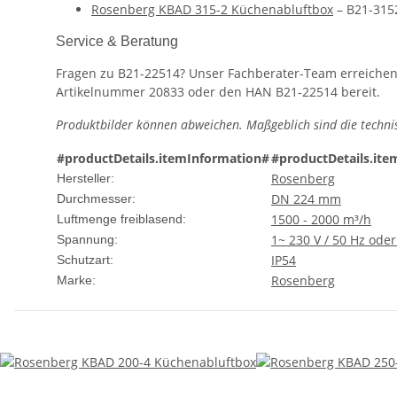
Rosenberg KBAD 315-2 Küchenabluftbox
– B21-315
Service & Beratung
Fragen zu B21-22514? Unser Fachberater-Team erreichen
Artikelnummer 20833 oder den HAN B21-22514 bereit.
Produktbilder können abweichen. Maßgeblich sind die techni
#productDetails.itemInformation#
#productDetails.ite
Rosenberg
Hersteller:
DN 224 mm
Durchmesser:
1500 - 2000 m³/h
Luftmenge freiblasend:
1~ 230 V / 50 Hz ode
Spannung:
IP54
Schutzart:
Rosenberg
Marke: