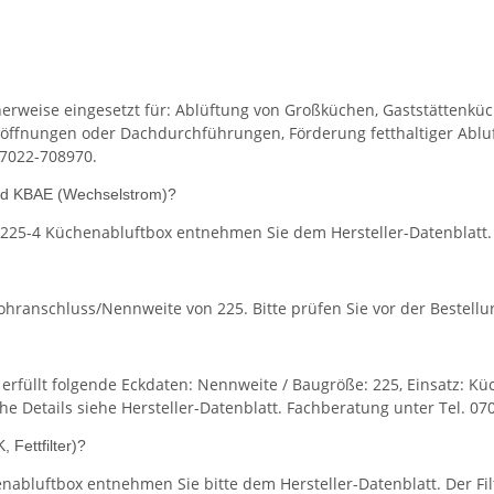
rweise eingesetzt für: Ablüftung von Großküchen, Gaststättenkü
ffnungen oder Dachdurchführungen, Förderung fetthaltiger Abluf
07022-708970.
nd KBAE (Wechselstrom)?
225-4 Küchenabluftbox entnehmen Sie dem Hersteller-Datenblatt. 
ranschluss/Nennweite von 225. Bitte prüfen Sie vor der Bestellun
rfüllt folgende Eckdaten: Nennweite / Baugröße: 225, Einsatz: Kü
he Details siehe Hersteller-Datenblatt. Fachberatung unter Tel. 07
 Fettfilter)?
abluftbox entnehmen Sie bitte dem Hersteller-Datenblatt. Der Filt