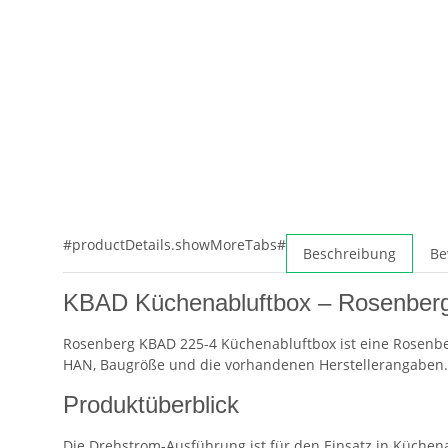
#productDetails.showMoreTabs#
Beschreibung
Be
KBAD Küchenabluftbox – Rosenber
Rosenberg KBAD 225-4 Küchenabluftbox ist eine Rosenber
HAN, Baugröße und die vorhandenen Herstellerangaben.
Produktüberblick
Die Drehstrom-Ausführung ist für den Einsatz in Küchen