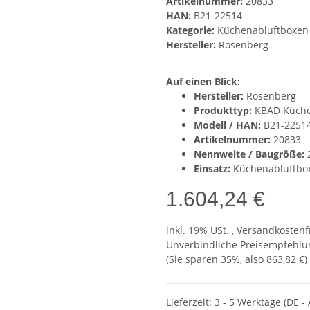
Artikelnummer:
20833
HAN:
B21-22514
Kategorie:
Küchenabluftboxen
Hersteller:
Rosenberg
Auf einen Blick:
Hersteller:
Rosenberg
Produkttyp:
KBAD Küche
Modell / HAN:
B21-2251
Artikelnummer:
20833
Nennweite / Baugröße:
Einsatz:
Küchenabluftbox
1.604,24 €
inkl. 19% USt. ,
Versandkostenf
Unverbindliche Preisempfehlun
(Sie sparen
35%
, also
863,82 €
)
Lieferzeit:
3 - 5 Werktage
(DE -