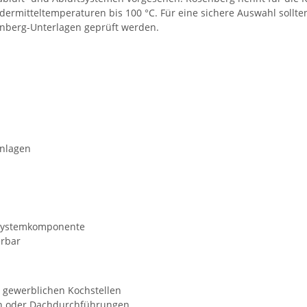
ermitteltemperaturen bis 100 °C. Für eine sichere Auswahl sollt
senberg-Unterlagen geprüft werden.
anlagen
 Systemkomponente
erbar
 gewerblichen Kochstellen
en oder Dachdurchführungen