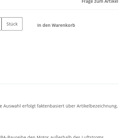
Frage zum Artikel
Stück
In den Warenkorb
 Auswahl erfolgt faktenbasiert über Artikelbezeichnung,
KBA-Baureihe den Motor außerhalb des Luftstroms,