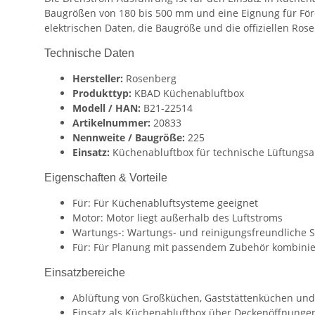
Baugrößen von 180 bis 500 mm und eine Eignung für Förd
elektrischen Daten, die Baugröße und die offiziellen Ro
Technische Daten
Hersteller:
Rosenberg
Produkttyp:
KBAD Küchenabluftbox
Modell / HAN:
B21-22514
Artikelnummer:
20833
Nennweite / Baugröße:
225
Einsatz:
Küchenabluftbox für technische Lüftungs
Eigenschaften & Vorteile
Für: Für Küchenabluftsysteme geeignet
Motor: Motor liegt außerhalb des Luftstroms
Wartungs-: Wartungs- und reinigungsfreundliche
Für: Für Planung mit passendem Zubehör kombini
Einsatzbereiche
Ablüftung von Großküchen, Gaststättenküchen und
Einsatz als Küchenabluftbox über Deckenöffnung