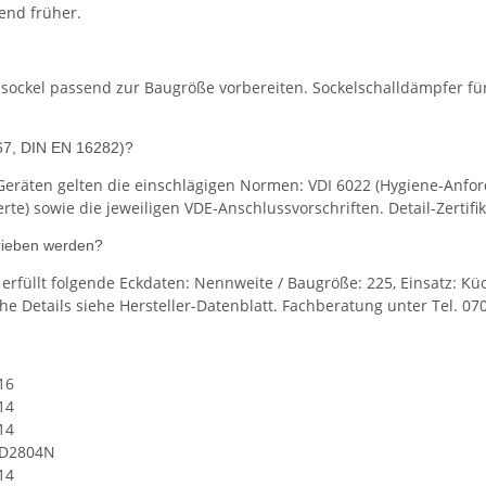
end früher.
hsockel passend zur Baugröße vorbereiten. Sockelschalldämpfer fü
67, DIN EN 16282)?
eräten gelten die einschlägigen Normen: VDI 6022 (Hygiene-Anfor
) sowie die jeweiligen VDE-Anschlussvorschriften. Detail-Zertifika
rieben werden?
rfüllt folgende Eckdaten: Nennweite / Baugröße: 225, Einsatz: Kü
he Details siehe Hersteller-Datenblatt. Fachberatung unter Tel. 07
16
14
14
D2804N
14