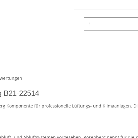
wertungen
g B21-22514
g Komponente für professionelle Lüftungs- und Klimaanlagen. Die
abluft- und Abluftsystemen vorgesehen. Rosenberg nennt für die 