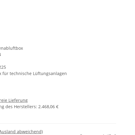
nabluftbox
4
225
 für technische Lüftungsanlagen
reie Lieferung
g des Herstellers
:
2.468,06 €
 Ausland abweichend)