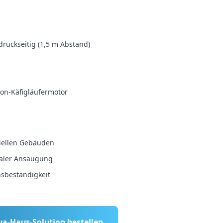
druckseitig (1,5 m Abstand)
on-Käfigläufermotor
riellen Gebäuden
taler Ansaugung
sbeständigkeit
va-Haus-Solution bestellen