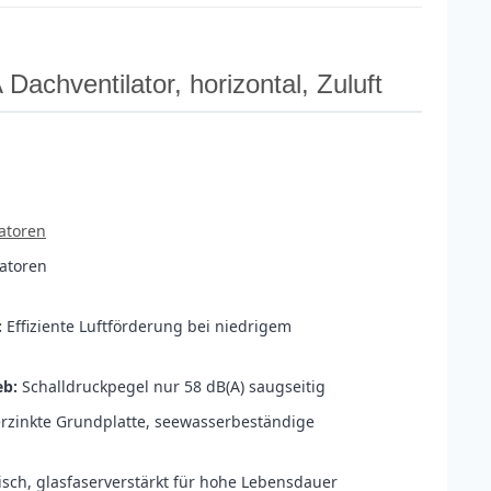
chventilator, horizontal, Zuluft
latoren
latoren
:
Effiziente Luftförderung bei niedrigem
eb:
Schalldruckpegel nur 58 dB(A) saugseitig
rzinkte Grundplatte, seewasserbeständige
sch, glasfaserverstärkt für hohe Lebensdauer