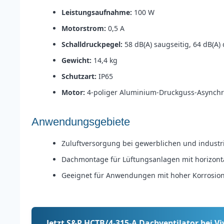
Leistungsaufnahme:
100 W
Motorstrom:
0,5 A
Schalldruckpegel:
58 dB(A) saugseitig, 64 dB(A) 
Gewicht:
14,4 kg
Schutzart:
IP65
Motor:
4-poliger Aluminium-Druckguss-Asynchr
Anwendungsgebiete
Zuluftversorgung bei gewerblichen und indust
Dachmontage für Lüftungsanlagen mit horizon
Geeignet für Anwendungen mit hoher Korrosion
Jetzt S&P HCTB/4-315-A Dachventilator bei Vi