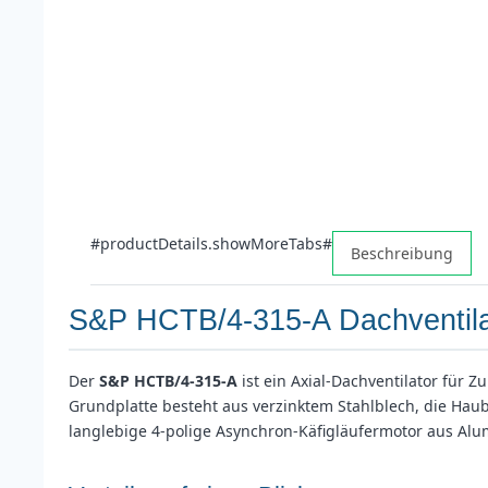
#productDetails.showMoreTabs#
Beschreibung
S&P HCTB/4-315-A Dachventilato
Der
S&P HCTB/4-315-A
ist ein Axial-Dachventilator für
Grundplatte besteht aus verzinktem Stahlblech, die Hau
langlebige 4-polige Asynchron-Käfigläufermotor aus Alu