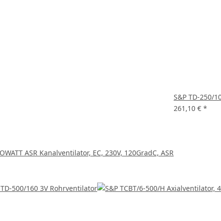
S&P TD-250/10
261,10 €
*
OWATT ASR Kanalventilator, EC, 230V, 120GradC, ASR