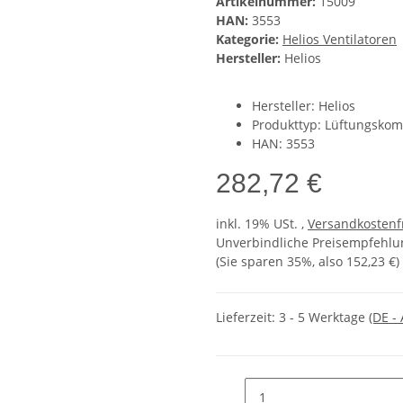
Artikelnummer:
15009
HAN:
3553
Kategorie:
Helios Ventilatoren
Hersteller:
Helios
Hersteller: Helios
Produkttyp: Lüftungsko
HAN: 3553
282,72 €
inkl. 19% USt. ,
Versandkostenf
Unverbindliche Preisempfehlun
(Sie sparen
35%
, also
152,23 €
)
Lieferzeit:
3 - 5 Werktage
(DE -