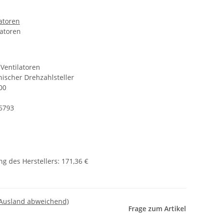
latoren
latoren
 Ventilatoren
ischer Drehzahlsteller
00
6793
g des Herstellers
:
171,36 €
 Ausland abweichend)
Frage zum Artikel