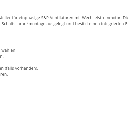
lsteller für einphasige S&P-Ventilatoren mit Wechselstrommotor. D
 Schaltschrankmontage ausgelegt und besitzt einen integrierten E
d wählen.
n.
n (falls vorhanden).
ren.