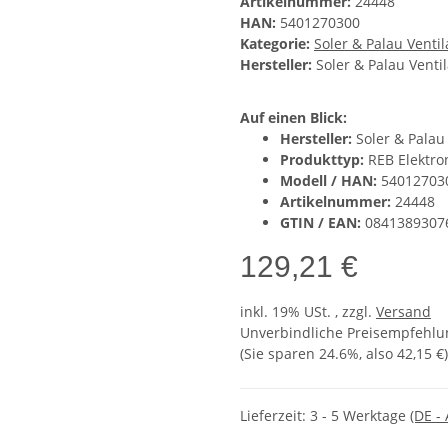
Artikelnummer:
24448
HAN:
5401270300
Kategorie:
Soler & Palau Venti
Hersteller:
Soler & Palau Venti
Auf einen Blick:
Hersteller:
Soler & Palau
Produkttyp:
REB Elektron
Modell / HAN:
54012703
Artikelnummer:
24448
GTIN / EAN:
0841389307
129,21 €
inkl. 19% USt. , zzgl.
Versand
Unverbindliche Preisempfehlun
(Sie sparen
24.6%
, also
42,15 €
)
Lieferzeit:
3 - 5 Werktage
(DE -