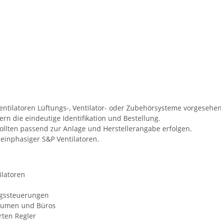
entilatoren Lüftungs-, Ventilator- oder Zubehörsysteme vorgesehen
n die eindeutige Identifikation und Bestellung.
lten passend zur Anlage und Herstellerangabe erfolgen.
einphasiger S&P Ventilatoren.
ilatoren
ngssteuerungen
räumen und Büros
rten Regler