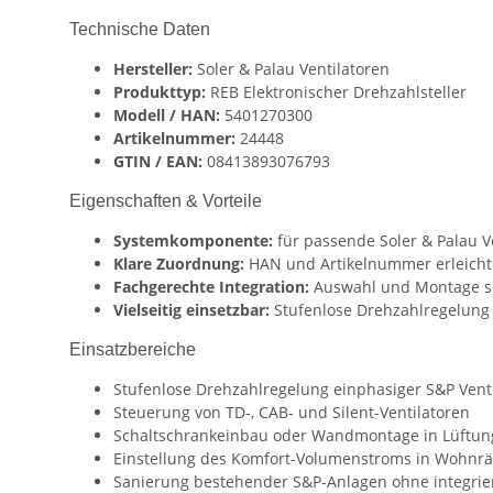
Technische Daten
Hersteller:
Soler & Palau Ventilatoren
Produkttyp:
REB Elektronischer Drehzahlsteller
Modell / HAN:
5401270300
Artikelnummer:
24448
GTIN / EAN:
08413893076793
Eigenschaften & Vorteile
Systemkomponente:
für passende Soler & Palau V
Klare Zuordnung:
HAN und Artikelnummer erleichter
Fachgerechte Integration:
Auswahl und Montage sol
Vielseitig einsetzbar:
Stufenlose Drehzahlregelung 
Einsatzbereiche
Stufenlose Drehzahlregelung einphasiger S&P Vent
Steuerung von TD-, CAB- und Silent-Ventilatoren
Schaltschrankeinbau oder Wandmontage in Lüftu
Einstellung des Komfort-Volumenstroms in Wohn
Sanierung bestehender S&P-Anlagen ohne integrie